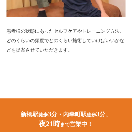
患者様の状態にあったセルフケアやトレーニング方法、
どのくらいの頻度でどのくらい施術していけばいいかな
どを提案させていただきます。
3
3
新橋駅
分・内幸町駅
分、
徒歩
徒歩
夜21時
営業中！
まで