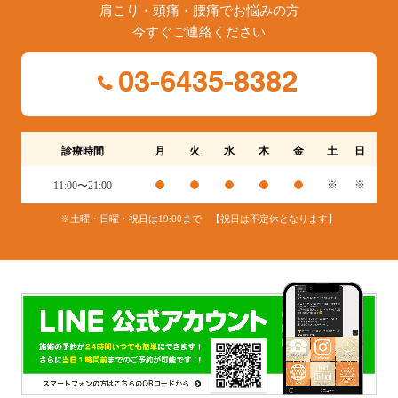
肩こり・頭痛・腰痛でお悩みの方
今すぐご連絡ください
03-6435-8382
診療時間
月
火
水
木
金
土
日
※
※
11:00〜21:00
※土曜・日曜・祝日は19:00まで
【祝日は不定休となります】